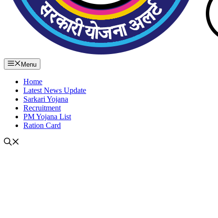
Menu
Home
Latest News Update
Sarkari Yojana
Recruitment
PM Yojana List
Ration Card