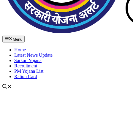
Menu
Home
Latest News Update
Sarkari Yojana
Recruitment
PM Yojana List
Ration Card