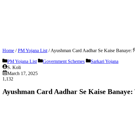
Home
/
PM Yojana List
/
Ayushman Card Aadhar Se Kaise Banaye: सिर्फ
PM Yojana List
Government Schemes
Sarkari Yojana
S. Koli
March 17, 2025
1,132
Ayushman Card Aadhar Se Kaise Banaye: सिर्फ 