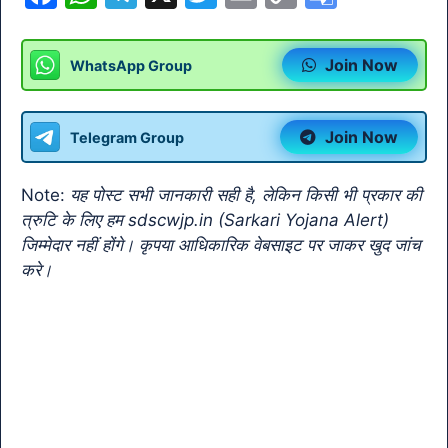
a
h
el
w
m
o
o
c
at
e
itt
ai
p
o
Join Now
WhatsApp Group
e
s
gr
er
l
y
gl
b
A
a
Li
e
Join Now
Telegram Group
o
p
m
n
Tr
o
p
k
a
Note:
यह पोस्ट सभी जानकारी सही है, लेकिन किसी भी प्रकार की
k
n
त्रुटि के लिए हम sdscwjp.in (Sarkari Yojana Alert)
sl
जिम्मेदार नहीं होंगे। कृपया आधिकारिक वेबसाइट पर जाकर खुद जांच
करे।
at
e