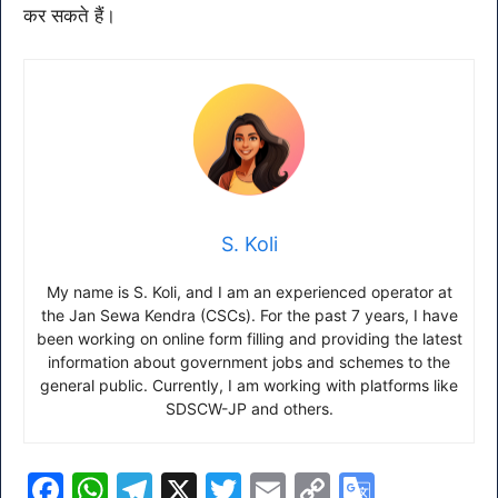
कर सकते हैं।
S. Koli
My name is S. Koli, and I am an experienced operator at
the Jan Sewa Kendra (CSCs). For the past 7 years, I have
been working on online form filling and providing the latest
information about government jobs and schemes to the
general public. Currently, I am working with platforms like
SDSCW-JP and others.
F
W
T
X
T
E
C
G