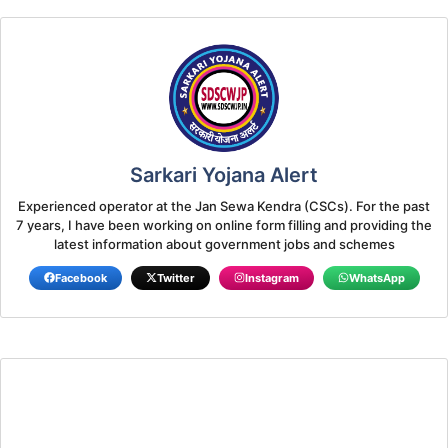
e
s
gr
er
l
y
gl
b
A
a
Li
e
o
p
m
n
Tr
o
p
k
a
k
n
Sarkari Yojana Alert
sl
Experienced operator at the Jan Sewa Kendra (CSCs). For the past
at
7 years, I have been working on online form filling and providing the
e
latest information about government jobs and schemes
Facebook
Twitter
Instagram
WhatsApp