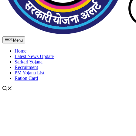
Menu
Home
Latest News Update
Sarkari Yojana
Recruitment
PM Yojana List
Ration Card