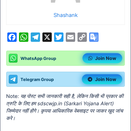
Shashank
F
W
T
X
T
E
C
G
a
h
el
w
m
o
o
c
at
e
itt
ai
p
o
Join Now
WhatsApp Group
e
s
gr
er
l
y
gl
b
A
a
Li
e
Join Now
Telegram Group
o
p
m
n
Tr
o
p
k
a
Note:
यह पोस्ट सभी जानकारी सही है, लेकिन किसी भी प्रकार की
k
n
त्रुटि के लिए हम sdscwjp.in (Sarkari Yojana Alert)
sl
जिम्मेदार नहीं होंगे। कृपया आधिकारिक वेबसाइट पर जाकर खुद जांच
करे।
at
e