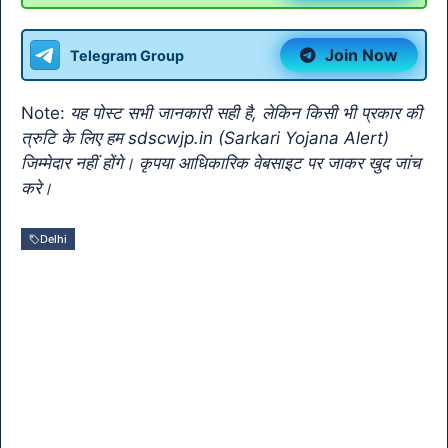
e
s
gr
er
l
y
gl
b
A
a
Li
e
Join Now
Telegram Group
o
p
m
n
Tr
o
p
k
a
Note:
यह पोस्ट सभी जानकारी सही है, लेकिन किसी भी प्रकार की
k
n
त्रुटि के लिए हम sdscwjp.in (Sarkari Yojana Alert)
sl
जिम्मेदार नहीं होंगे। कृपया आधिकारिक वेबसाइट पर जाकर खुद जांच
करे।
at
e
Delhi