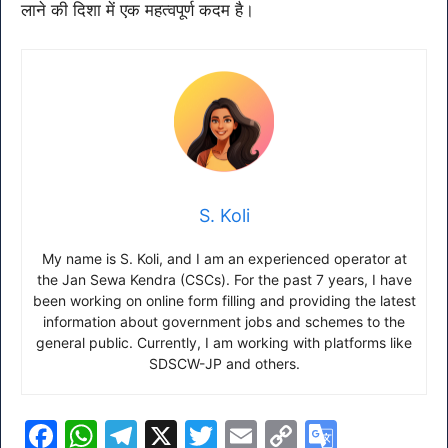
लाने की दिशा में एक महत्वपूर्ण कदम है।
S. Koli
My name is S. Koli, and I am an experienced operator at
the Jan Sewa Kendra (CSCs). For the past 7 years, I have
been working on online form filling and providing the latest
information about government jobs and schemes to the
general public. Currently, I am working with platforms like
SDSCW-JP and others.
F
W
T
X
T
E
C
G