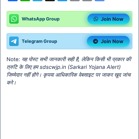
a
h
el
w
m
o
o
c
at
e
itt
ai
p
o
Join Now
WhatsApp Group
e
s
gr
er
l
y
gl
b
A
a
Li
e
Join Now
Telegram Group
o
p
m
n
Tr
o
p
k
a
Note:
यह पोस्ट सभी जानकारी सही है, लेकिन किसी भी प्रकार की
k
n
त्रुटि के लिए हम sdscwjp.in (Sarkari Yojana Alert)
sl
जिम्मेदार नहीं होंगे। कृपया आधिकारिक वेबसाइट पर जाकर खुद जांच
करे।
at
e