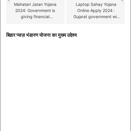
Mahatari Jatan Yojana
Laptop Sahay Yojana
2024: Government is
Online Apply 2024 :
giving financial
Gujarat government will
assistance of ₹ 20000 to
give benefit of Rs
women, know full details
1,50,000 to students for
बिहार प्याज़ भंडारण योजना का मुख्य उद्देश्य
here
laptop, apply
immediately