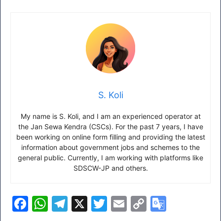
S. Koli
My name is S. Koli, and I am an experienced operator at
the Jan Sewa Kendra (CSCs). For the past 7 years, I have
been working on online form filling and providing the latest
information about government jobs and schemes to the
general public. Currently, I am working with platforms like
SDSCW-JP and others.
F
W
T
X
T
E
C
G
a
h
el
w
m
o
o