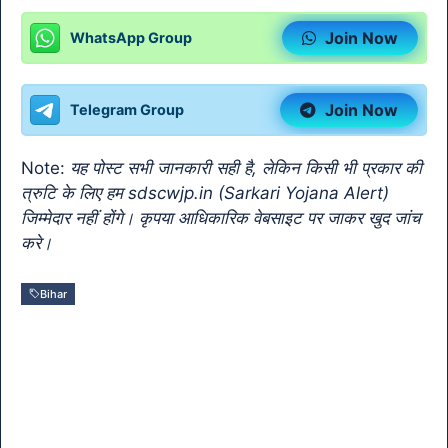
c
at
e
itt
ai
p
o
Join Now
WhatsApp Group
e
s
gr
er
l
y
gl
b
A
a
Li
e
Join Now
Telegram Group
o
p
m
n
Tr
o
p
k
a
Note:
यह पोस्ट सभी जानकारी सही है, लेकिन किसी भी प्रकार की
k
n
त्रुटि के लिए हम sdscwjp.in (Sarkari Yojana Alert)
sl
जिम्मेदार नहीं होंगे। कृपया आधिकारिक वेबसाइट पर जाकर खुद जांच
करे।
at
e
Bihar