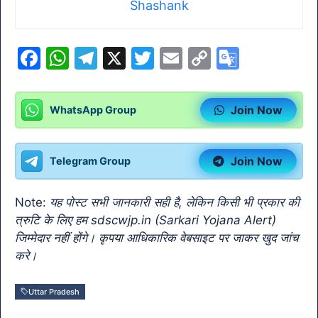
Shashank
F
W
T
X
T
E
C
G
a
h
el
w
m
o
o
c
at
e
itt
ai
p
o
Join Now
WhatsApp Group
e
s
gr
er
l
y
gl
b
A
a
Li
e
Join Now
Telegram Group
o
p
m
n
Tr
o
p
k
a
Note:
यह पोस्ट सभी जानकारी सही है, लेकिन किसी भी प्रकार की
k
n
त्रुटि के लिए हम sdscwjp.in (Sarkari Yojana Alert)
sl
जिम्मेदार नहीं होंगे। कृपया आधिकारिक वेबसाइट पर जाकर खुद जांच
करे।
at
e
Uttar Pradesh