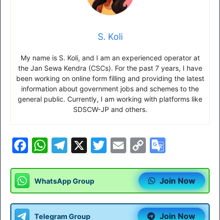
S. Koli
My name is S. Koli, and I am an experienced operator at
the Jan Sewa Kendra (CSCs). For the past 7 years, I have
been working on online form filling and providing the latest
information about government jobs and schemes to the
general public. Currently, I am working with platforms like
SDSCW-JP and others.
F
W
T
X
T
E
C
G
a
h
el
w
m
o
o
c
at
e
itt
ai
p
o
Join Now
WhatsApp Group
e
s
gr
er
l
y
gl
b
A
a
Li
e
Join Now
Telegram Group