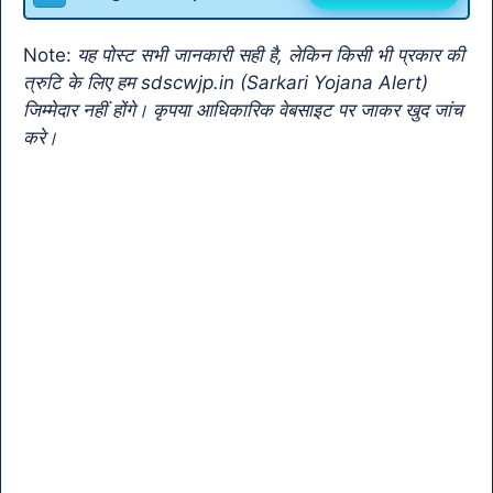
o
p
m
n
Tr
o
p
k
a
Note:
यह पोस्ट सभी जानकारी सही है, लेकिन किसी भी प्रकार की
k
n
त्रुटि के लिए हम sdscwjp.in (Sarkari Yojana Alert)
sl
जिम्मेदार नहीं होंगे। कृपया आधिकारिक वेबसाइट पर जाकर खुद जांच
करे।
at
e