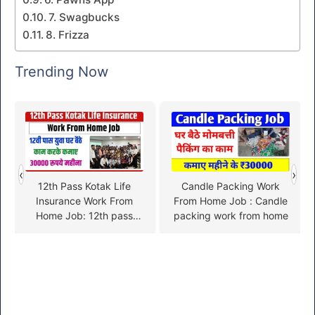
7. Swagbucks
8. Frizza
Trending Now
‹
›
12th Pass Kotak Life
Candle Packing Work
Insurance Work From
From Home Job : Candle
Home Job: 12th pass
packing work from home
youth can earn 30
thousand rupees a month
by working from home,
know how