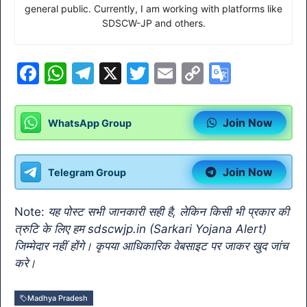
general public. Currently, I am working with platforms like
SDSCW-JP and others.
F
W
T
X
T
E
C
G
a
h
el
w
m
o
o
c
at
e
itt
ai
p
o
Join Now
WhatsApp Group
e
s
gr
er
l
y
gl
b
A
a
Li
e
Join Now
Telegram Group
o
p
m
n
Tr
o
p
k
a
Note:
यह पोस्ट सभी जानकारी सही है, लेकिन किसी भी प्रकार की
k
n
त्रुटि के लिए हम sdscwjp.in (Sarkari Yojana Alert)
sl
जिम्मेदार नहीं होंगे। कृपया आधिकारिक वेबसाइट पर जाकर खुद जांच
करे।
at
e
Madhya Pradesh