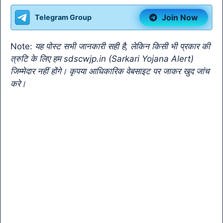
b
A
a
Li
e
Join Now
Telegram Group
o
p
m
n
Tr
o
p
k
a
Note:
यह पोस्ट सभी जानकारी सही है, लेकिन किसी भी प्रकार की
k
n
त्रुटि के लिए हम sdscwjp.in (Sarkari Yojana Alert)
sl
जिम्मेदार नहीं होंगे। कृपया आधिकारिक वेबसाइट पर जाकर खुद जांच
करे।
at
e