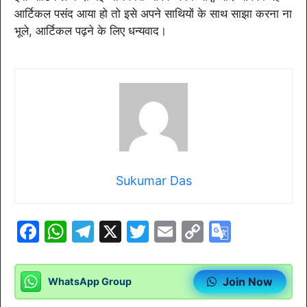
आर्टिकल पसंद आया हो तो इसे अपने साथियों के साथ साझा करना ना
भूले, आर्टिकल पढ़ने के लिए धन्यवाद।
Sukumar Das
F
W
T
X
T
E
C
G
a
h
el
w
m
o
o
c
at
e
itt
ai
p
o
Join Now
WhatsApp Group
e
s
gr
er
l
y
gl