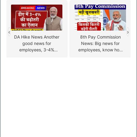
‹
›
DA Hike News Another
8th Pay Commission
good news for
News: Big news for
employees, 3-4%
employees, know how
increase in DA
much salary will increase
announced