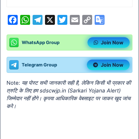
F
W
T
X
T
E
C
G
a
h
el
w
m
o
o
c
at
e
itt
ai
p
o
Join Now
WhatsApp Group
e
s
gr
er
l
y
gl
b
A
a
Li
e
Join Now
Telegram Group
o
p
m
n
Tr
o
p
k
a
Note:
यह पोस्ट सभी जानकारी सही है, लेकिन किसी भी प्रकार की
k
n
त्रुटि के लिए हम sdscwjp.in (Sarkari Yojana Alert)
sl
जिम्मेदार नहीं होंगे। कृपया आधिकारिक वेबसाइट पर जाकर खुद जांच
करे।
at
e