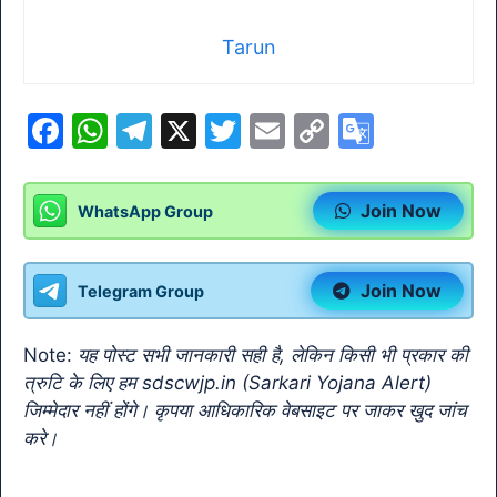
Tarun
F
W
T
X
T
E
C
G
a
h
el
w
m
o
o
c
at
e
itt
ai
p
o
Join Now
WhatsApp Group
e
s
gr
er
l
y
gl
b
A
a
Li
e
Join Now
Telegram Group
o
p
m
n
Tr
o
p
k
a
Note:
यह पोस्ट सभी जानकारी सही है, लेकिन किसी भी प्रकार की
k
n
त्रुटि के लिए हम sdscwjp.in (Sarkari Yojana Alert)
sl
जिम्मेदार नहीं होंगे। कृपया आधिकारिक वेबसाइट पर जाकर खुद जांच
करे।
at
e