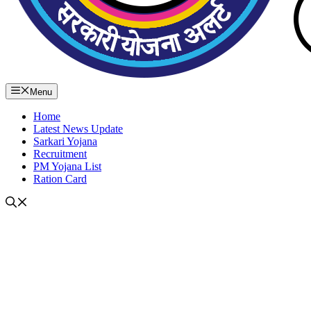
Menu
Home
Latest News Update
Sarkari Yojana
Recruitment
PM Yojana List
Ration Card