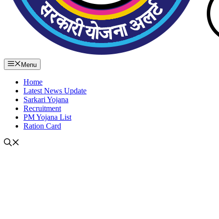
Menu
Home
Latest News Update
Sarkari Yojana
Recruitment
PM Yojana List
Ration Card