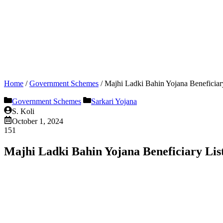
Home
/
Government Schemes
/
Majhi Ladki Bahin Yojana Beneficiary 
Government Schemes
Sarkari Yojana
S. Koli
October 1, 2024
151
Majhi Ladki Bahin Yojana Beneficiary List : म