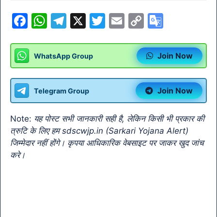
F
W
T
X
T
E
C
G
a
h
el
w
m
o
o
c
at
e
itt
ai
p
o
Join Now
WhatsApp Group
e
s
gr
er
l
y
gl
b
A
a
Li
e
Join Now
Telegram Group
o
p
m
n
Tr
o
p
k
a
Note:
यह पोस्ट सभी जानकारी सही है, लेकिन किसी भी प्रकार की
k
n
त्रुटि के लिए हम sdscwjp.in (Sarkari Yojana Alert)
sl
जिम्मेदार नहीं होंगे। कृपया आधिकारिक वेबसाइट पर जाकर खुद जांच
करे।
at
e