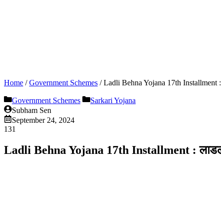
Home
/
Government Schemes
/
Ladli Behna Yojana 17th Installment :
Government Schemes
Sarkari Yojana
Subham Sen
September 24, 2024
131
Ladli Behna Yojana 17th Installment : लाडली ब