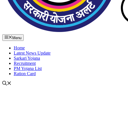
Menu
Home
Latest News Update
Sarkari Yojana
Recruitment
PM Yojana List
Ration Card