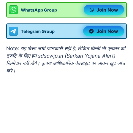
c
at
e
itt
ai
p
o
Join Now
WhatsApp Group
e
s
gr
er
l
y
gl
b
A
a
Li
e
Join Now
Telegram Group
o
p
m
n
Tr
o
p
k
a
Note:
यह पोस्ट सभी जानकारी सही है, लेकिन किसी भी प्रकार की
k
n
त्रुटि के लिए हम sdscwjp.in (Sarkari Yojana Alert)
sl
जिम्मेदार नहीं होंगे। कृपया आधिकारिक वेबसाइट पर जाकर खुद जांच
करे।
at
e