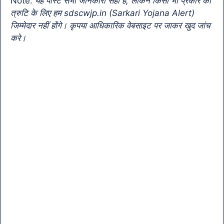
Note:
यह पोस्ट सभी जानकारी सही है, लेकिन किसी भी प्रकार की
k
n
त्रुटि के लिए हम sdscwjp.in (Sarkari Yojana Alert)
sl
जिम्मेदार नहीं होंगे। कृपया आधिकारिक वेबसाइट पर जाकर खुद जांच
करे।
at
e