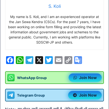
S. Koli
My name is S. Koli, and I am an experienced operator at
the Jan Sewa Kendra (CSCs). For the past 7 years, I have
been working on online form filling and providing the latest
information about government jobs and schemes to the
general public. Currently, I am working with platforms like
SDSCW-JP and others.
F
W
T
X
T
E
C
G
a
h
el
w
m
o
o
c
at
e
itt
ai
p
o
Join Now
WhatsApp Group
e
s
gr
er
l
y
gl
b
A
a
Li
e
Join Now
Telegram Group
o
p
m
n
Tr
o
p
k
a