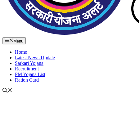
Menu
Home
Latest News Update
Sarkari Yojana
Recruitment
PM Yojana List
Ration Card