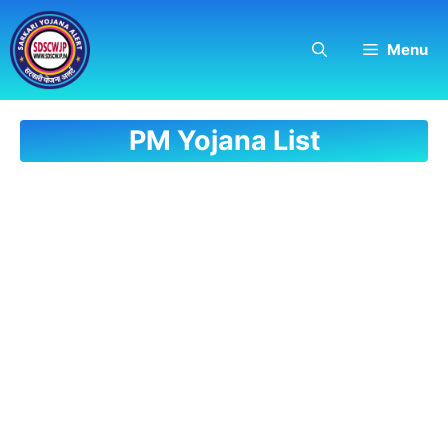
Skip
to
Menu
content
PM Yojana List