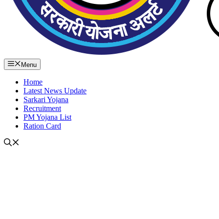
Menu
Home
Latest News Update
Sarkari Yojana
Recruitment
PM Yojana List
Ration Card