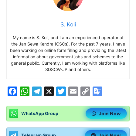
S. Koli
My name is S. Koli, and I am an experienced operator at
the Jan Sewa Kendra (CSCs). For the past 7 years, I have
been working on online form filling and providing the latest
information about government jobs and schemes to the
general public. Currently, I am working with platforms like
SDSCW-JP and others.
F
W
T
X
T
E
C
G
a
h
el
w
m
o
o
c
at
e
itt
ai
p
o
Join Now
WhatsApp Group
e
s
gr
er
l
y
gl
b
A
a
Li
e
Join Now
Telegram Group