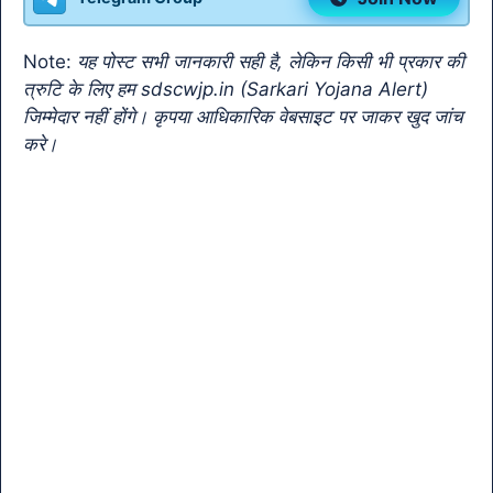
o
p
m
n
Tr
o
p
k
a
Note:
यह पोस्ट सभी जानकारी सही है, लेकिन किसी भी प्रकार की
k
n
त्रुटि के लिए हम sdscwjp.in (Sarkari Yojana Alert)
sl
जिम्मेदार नहीं होंगे। कृपया आधिकारिक वेबसाइट पर जाकर खुद जांच
करे।
at
e