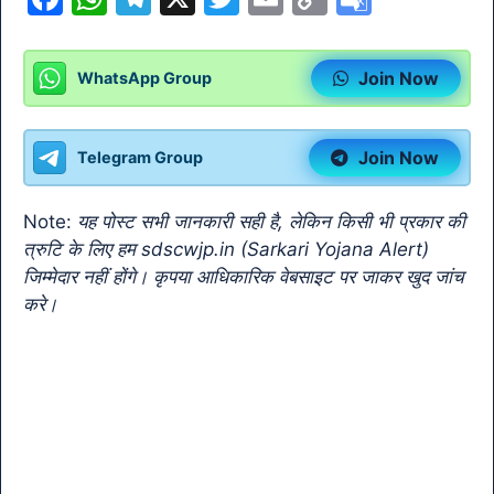
a
h
el
w
m
o
o
c
at
e
itt
ai
p
o
Join Now
WhatsApp Group
e
s
gr
er
l
y
gl
b
A
a
Li
e
Join Now
Telegram Group
o
p
m
n
Tr
o
p
k
a
Note:
यह पोस्ट सभी जानकारी सही है, लेकिन किसी भी प्रकार की
k
n
त्रुटि के लिए हम sdscwjp.in (Sarkari Yojana Alert)
sl
जिम्मेदार नहीं होंगे। कृपया आधिकारिक वेबसाइट पर जाकर खुद जांच
करे।
at
e