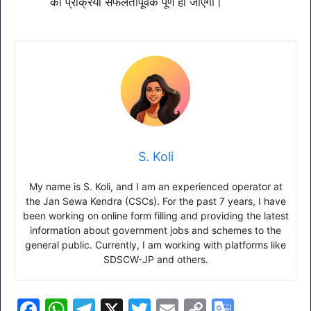
की प्रक्रिया सफलतापूर्वक पूर्ण हो जाएगी।
S. Koli
My name is S. Koli, and I am an experienced operator at
the Jan Sewa Kendra (CSCs). For the past 7 years, I have
been working on online form filling and providing the latest
information about government jobs and schemes to the
general public. Currently, I am working with platforms like
SDSCW-JP and others.
F
W
T
X
T
E
C
G