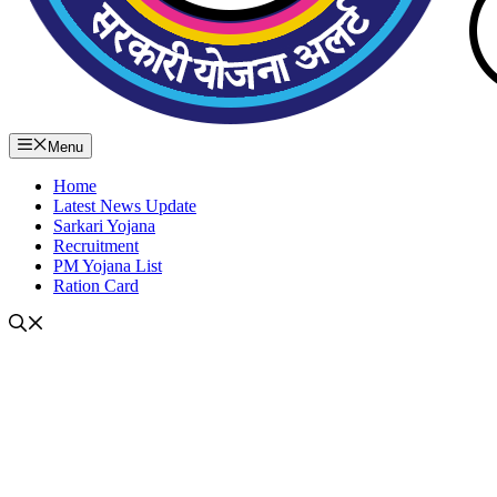
Menu
Home
Latest News Update
Sarkari Yojana
Recruitment
PM Yojana List
Ration Card