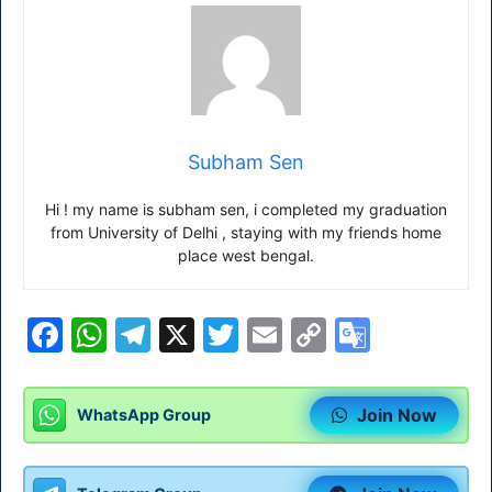
Subham Sen
Hi ! my name is subham sen, i completed my graduation
from University of Delhi , staying with my friends home
place west bengal.
F
W
T
X
T
E
C
G
a
h
el
w
m
o
o
c
at
e
itt
ai
p
o
Join Now
WhatsApp Group
e
s
gr
er
l
y
gl
b
A
a
Li
e