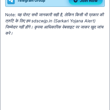
Join Now
Telegram Group
o
p
m
n
Tr
o
p
k
a
Note:
यह पोस्ट सभी जानकारी सही है, लेकिन किसी भी प्रकार की
k
n
त्रुटि के लिए हम sdscwjp.in (Sarkari Yojana Alert)
sl
जिम्मेदार नहीं होंगे। कृपया आधिकारिक वेबसाइट पर जाकर खुद जांच
करे।
at
e