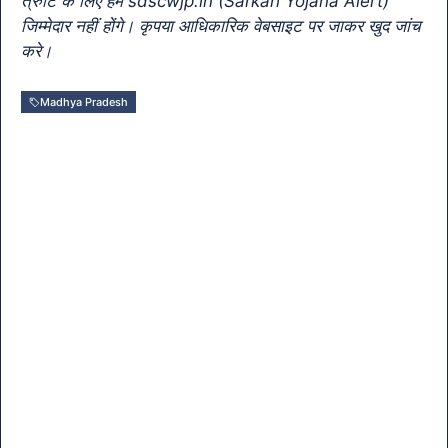
त्रुटि के लिए हम sdscwjp.in (Sarkari Yojana Alert)
sl
जिम्मेदार नहीं होंगे। कृपया आधिकारिक वेबसाइट पर जाकर खुद जांच
करे।
at
e
Madhya Pradesh