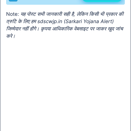
o
p
m
n
Tr
o
p
k
a
Note:
यह पोस्ट सभी जानकारी सही है, लेकिन किसी भी प्रकार की
k
n
त्रुटि के लिए हम sdscwjp.in (Sarkari Yojana Alert)
sl
जिम्मेदार नहीं होंगे। कृपया आधिकारिक वेबसाइट पर जाकर खुद जांच
करे।
at
e