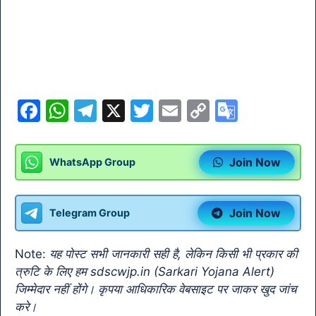
F
W
T
X
T
E
C
G
a
h
el
w
m
o
o
c
at
e
itt
ai
p
o
Join Now
WhatsApp Group
e
s
gr
er
l
y
gl
b
A
a
Li
e
Join Now
Telegram Group
o
p
m
n
Tr
o
p
k
a
Note:
यह पोस्ट सभी जानकारी सही है, लेकिन किसी भी प्रकार की
k
n
त्रुटि के लिए हम sdscwjp.in (Sarkari Yojana Alert)
sl
जिम्मेदार नहीं होंगे। कृपया आधिकारिक वेबसाइट पर जाकर खुद जांच
करे।
at