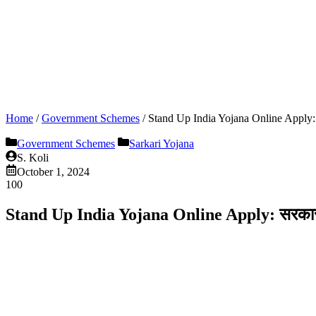
Home
/
Government Schemes
/
Stand Up India Yojana Online Apply: सर
Government Schemes
Sarkari Yojana
S. Koli
October 1, 2024
100
Stand Up India Yojana Online Apply: सरकार से व