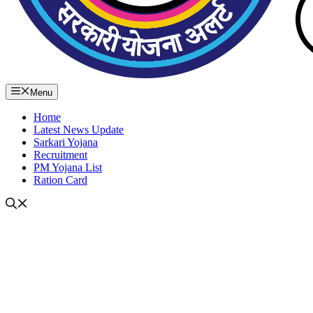
Menu
Home
Latest News Update
Sarkari Yojana
Recruitment
PM Yojana List
Ration Card