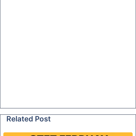
e
Related Post