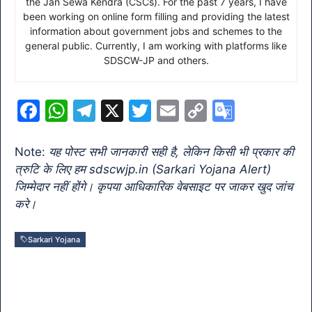
the Jan Sewa Kendra (CSCs). For the past 7 years, I have
been working on online form filling and providing the latest
information about government jobs and schemes to the
general public. Currently, I am working with platforms like
SDSCW-JP and others.
F
W
T
X
T
E
C
G
a
h
el
w
m
o
o
c
at
e
itt
ai
p
o
Note:
यह पोस्ट सभी जानकारी सही है, लेकिन किसी भी प्रकार की
त्रुटि के लिए हम sdscwjp.in (Sarkari Yojana Alert)
e
s
gr
er
l
y
gl
जिम्मेदार नहीं होंगे। कृपया आधिकारिक वेबसाइट पर जाकर खुद जांच
b
A
a
Li
e
करे।
o
p
m
n
Tr
o
p
k
a
Sarkari Yojana
k
n
sl
at