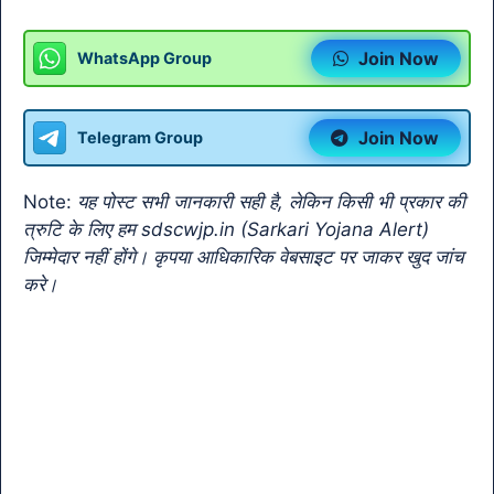
a
h
el
w
m
o
o
c
at
e
itt
ai
p
o
Join Now
WhatsApp Group
e
s
gr
er
l
y
gl
b
A
a
Li
e
Join Now
Telegram Group
o
p
m
n
Tr
o
p
k
a
Note:
यह पोस्ट सभी जानकारी सही है, लेकिन किसी भी प्रकार की
k
n
त्रुटि के लिए हम sdscwjp.in (Sarkari Yojana Alert)
sl
जिम्मेदार नहीं होंगे। कृपया आधिकारिक वेबसाइट पर जाकर खुद जांच
करे।
at
e