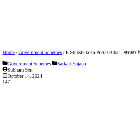
Home
/
Government Schemes
/
E Shikshakosh Portal Bihar : सरकार शिक्ष
Government Schemes
Sarkari Yojana
Subham Sen
October 14, 2024
147