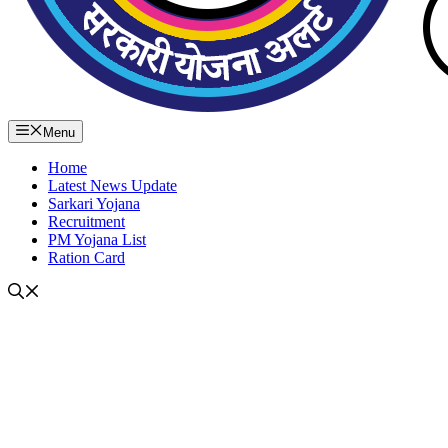
Menu
Home
Latest News Update
Sarkari Yojana
Recruitment
PM Yojana List
Ration Card