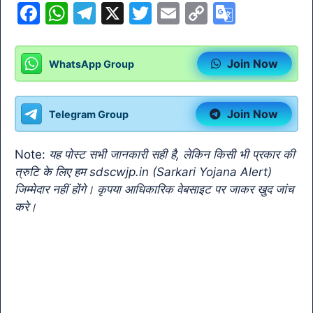
F
W
T
X
T
E
C
G
a
h
el
w
m
o
o
c
at
e
itt
ai
p
o
Join Now
WhatsApp Group
e
s
gr
er
l
y
gl
b
A
a
Li
e
Join Now
Telegram Group
o
p
m
n
Tr
o
p
k
a
Note:
यह पोस्ट सभी जानकारी सही है, लेकिन किसी भी प्रकार की
k
n
त्रुटि के लिए हम sdscwjp.in (Sarkari Yojana Alert)
sl
जिम्मेदार नहीं होंगे। कृपया आधिकारिक वेबसाइट पर जाकर खुद जांच
करे।
at
e