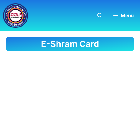
Skip
to
Menu
content
E-Shram Card