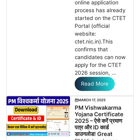
online application
process has already
started on the CTET
Portal (official
website:
ctet.nic.in).This
confirms that
candidates can now
apply for the CTET
2026 session, …
Read More
MARCH 17, 2025
PM Vishwakarma
Yojana Certificate
2025 – ऐसे करें प्रमाण
पत्र और ID कार्ड
डाउनलोड! Great